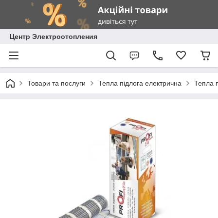
Центр Электроотопления
Товари та послуги
Тепла підлога електрична
Тепла п