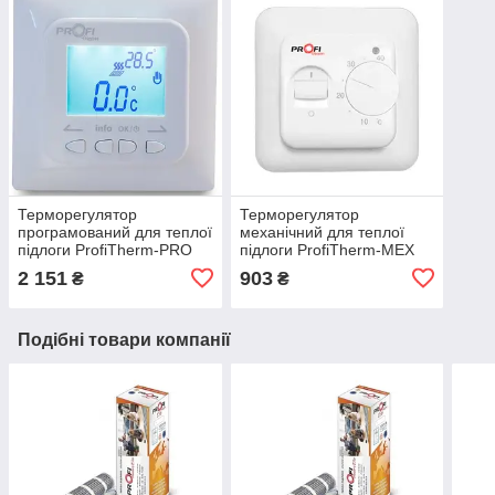
Терморегулятор
Терморегулятор
програмований для теплої
механічний для теплої
підлоги ProfiTherm-PRO
підлоги ProfiTherm-MEX
2 151
903
₴
₴
Подібні товари компанії