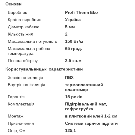
Основні
Виробник
Profi Therm Eko
Країна виробник
Україна
Діаметр кабелю
5 мм
Кількість жил
2
Максимальна потужність
150 Вт/м
Максимальна робоча
65 град.
температура
Площа обігріву
2.5 кв.м
Користувальницькі характеристики
Зовнішня ізоляція
ПВХ
Внутрішня ізоляція
термопластичний
еластомер
Гарантія
15 років
Комплектація
Підігрівальний мат,
гофротрубка
Монтаж
в плитковий клей 1-2 см
Призначення
Системи гарячої підлоги
Опір, Ом
125,1