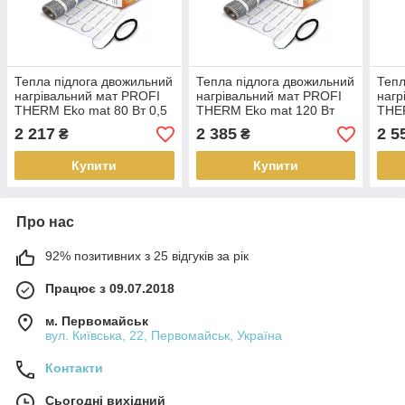
Тепла підлога двожильний
Тепла підлога двожильний
Тепл
нагрівальний мат PROFI
нагрівальний мат PROFI
нагр
THERM Eko mat 80 Вт 0,5
THERM Eko mat 120 Вт
THER
м2
0,75 м2
1,0 
2 217
2 385
2 5
₴
₴
Купити
Купити
Про нас
92% позитивних з 25 відгуків за рік
Працює з 09.07.2018
м. Первомайськ
вул. Київська, 22, Первомайськ, Україна
Контакти
Сьогодні вихідний