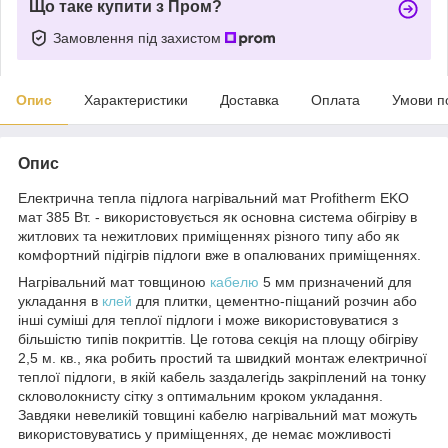
Що таке купити з Пром?
Замовлення під захистом
Опис
Характеристики
Доставка
Оплата
Умови п
Опис
Електрична тепла підлога нагрівальний мат Profitherm EKO
мат 385 Вт. - використовується як основна система обігріву в
житлових та нежитлових приміщеннях різного типу або як
комфортний підігрів підлоги вже в опалюваних приміщеннях.
Нагрівальний мат товщиною
кабелю
5 мм призначений для
укладання в
клей
для плитки, цементно-піщаний розчин або
інші суміші для теплої підлоги і може використовуватися з
більшістю типів покриттів. Це готова секція на площу обігріву
2,5 м. кв., яка робить простий та швидкий монтаж електричної
теплої підлоги, в якій кабель заздалегідь закріплений на тонку
скловолокнисту сітку з оптимальним кроком укладання.
Завдяки невеликій товщині кабелю нагрівальний мат можуть
використовуватись у приміщеннях, де немає можливості