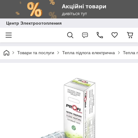
Центр Электроотопления
Товари та послуги
Тепла підлога електрична
Тепла п