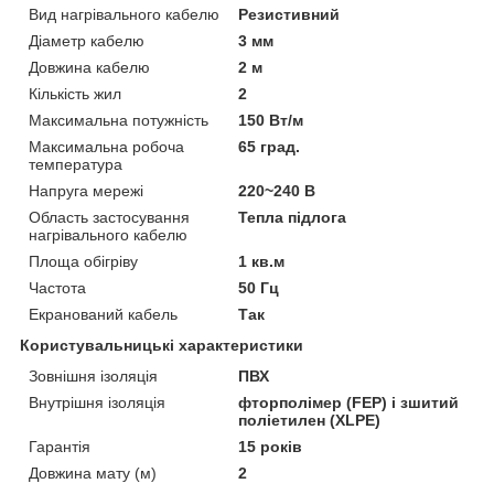
Вид нагрівального кабелю
Резистивний
Діаметр кабелю
3 мм
Довжина кабелю
2 м
Кількість жил
2
Максимальна потужність
150 Вт/м
Максимальна робоча
65 град.
температура
Напруга мережі
220~240 В
Область застосування
Тепла підлога
нагрівального кабелю
Площа обігріву
1 кв.м
Частота
50 Гц
Екранований кабель
Так
Користувальницькі характеристики
Зовнішня ізоляція
ПВХ
Внутрішня ізоляція
фторполімер (FEP) і зшитий
поліетилен (XLPE)
Гарантія
15 років
Довжина мату (м)
2