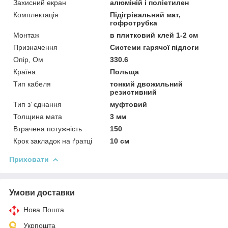
Захисний екран
алюміній і поліетилен
Комплектація
Підігрівальний мат,
гофротрубка
Монтаж
в плитковий клей 1-2 см
Призначення
Системи гарячої підлоги
Опір, Ом
330.6
Країна
Польща
Тип кабеля
тонкий двожильний
резистивний
Тип з’ єднання
муфтовий
Толщина мата
3 мм
Втрачена потужність
150
Крок закладок на ґратці
10 см
Приховати
Умови доставки
Нова Пошта
Укрпошта