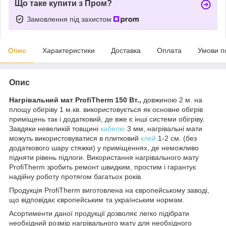
Що таке купити з Пром?
Замовлення під захистом
Опис
Характеристики
Доставка
Оплата
Умови п
Опис
Нагрівальний мат ProfiTherm 150 Вт.,
довжиною 2 м. на
площу обігріву 1 м.кв. використовується як основне обігрів
приміщень так і додатковий, де вже є інші системи обігріву.
Завдяки невеликій товщині
кабелю
3 мм, нагрівальні мати
можуть використовуватися в плитковий
клей
1-2 см. (без
додаткового шару стяжки) у приміщеннях, де неможливо
підняти рівень підлоги. Використання нагрівального мату
ProfiTherm зробить ремонт швидким, простим і гарантує
надійну роботу протягом багатьох років.
Продукція ProfiTherm виготовлена на європейському заводі,
що відповідає європейським та українським нормам.
Асортименти даної продукції дозволяє легко підібрати
необхідний розмір нагрівального мату для необхідного