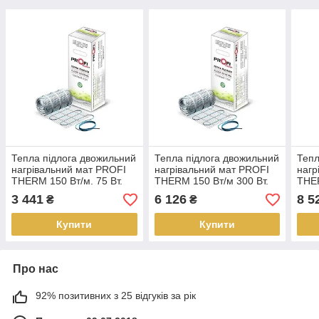
Тепла підлога двожильний
Тепла підлога двожильний
Тепл
нагрівальний мат PROFI
нагрівальний мат PROFI
нагр
THERM 150 Вт/м. 75 Вт.
THERM 150 Вт/м 300 Вт.
THER
0.5 м.кв.
2.0 м.кв.
3.0 м
3 441
6 126
8 5
₴
₴
Купити
Купити
Про нас
92% позитивних з 25 відгуків за рік