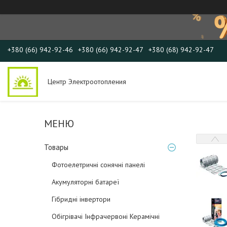
+380 (66) 942-92-46
+380 (66) 942-92-47
+380 (68) 942-92-47
Центр Электроотопления
Товары
Фотоелетричні cонячні панелі
Акумуляторні батареї
Гібридні інвертори
Обігрівачі Інфрачервоні Керамічні