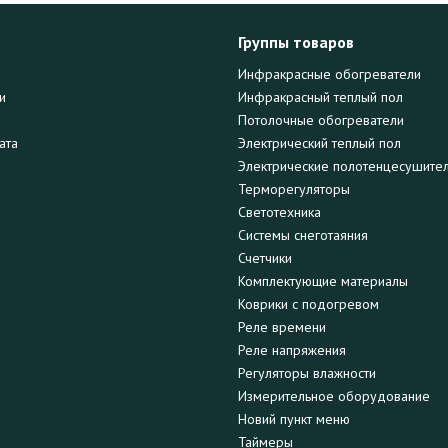
Группы товаров
Инфракрасные обогреватели
и
Инфракрасный теплый пол
Потолочные обогреватели
ата
Электрический теплый пол
Электрические полотенцесушите
Терморегуляторы
Светотехника
Системы снеготаяния
Счетчики
Комплектующие материалы
Коврики с подогревом
Реле времени
Реле напряжения
Регуляторы влажности
Измерительное оборудование
Новий пункт меню
Таймеры