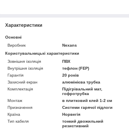
Характеристики
Основні
Виробник
Nexans
Користувальницькі характеристики
Зовнішня ізоляція
ПВХ
Внутрішня ізоляція
тефлон (FEP)
Гарантія
20 років
Захисний екран
алюмінієва трубка
Комплектація
Підігрівальний мат,
гофротрубка
Монтаж
в плитковий клей 1-2 см
Призначення
Системи гарячої підлоги
Країна
Норвегія
Тип кабеля
тонкий двожильний
резистивний