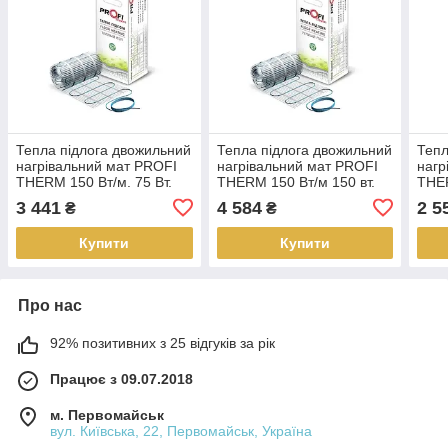
Тепла підлога двожильний
Тепла підлога двожильний
Тепл
нагрівальний мат PROFI
нагрівальний мат PROFI
нагр
THERM 150 Вт/м. 75 Вт.
THERM 150 Вт/м 150 вт.
THER
0.5 м.кв.
1.0 м.кв.
1,0 
3 441
4 584
2 5
₴
₴
Купити
Купити
Про нас
92% позитивних з 25 відгуків за рік
Працює з 09.07.2018
м. Первомайськ
вул. Київська, 22, Первомайськ, Україна