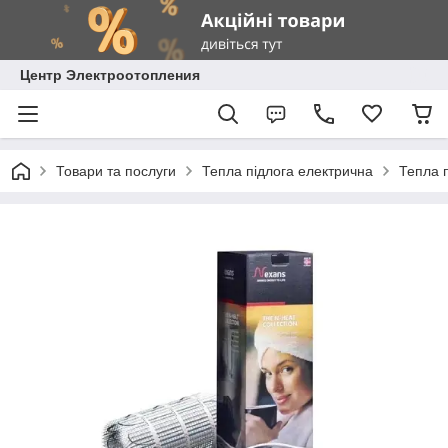
Центр Электроотопления
Товари та послуги
Тепла підлога електрична
Тепла 