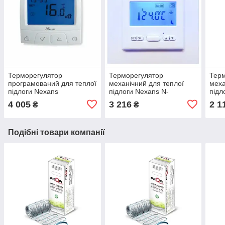
Терморегулятор
Терморегулятор
Тер
програмований для теплої
механічний для теплої
меха
підлоги Nexans
підлоги Nexans N-
підл
MILLITEMP CDFR-003
COMFORT TD
COM
4 005
3 216
2 1
₴
₴
Подібні товари компанії