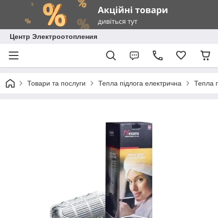
Центр Электроотопления
Товари та послуги
Тепла підлога електрична
Тепла 