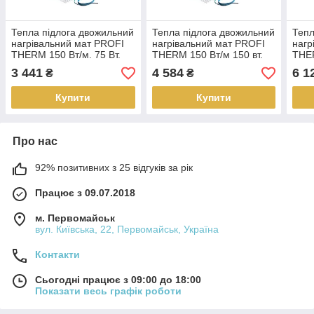
Тепла підлога двожильний
Тепла підлога двожильний
Тепл
нагрівальний мат PROFI
нагрівальний мат PROFI
нагр
THERM 150 Вт/м. 75 Вт.
THERM 150 Вт/м 150 вт.
THER
0.5 м.кв.
1.0 м.кв.
2.0 м
3 441
4 584
6 1
₴
₴
Купити
Купити
Про нас
92% позитивних з 25 відгуків за рік
Працює з 09.07.2018
м. Первомайськ
вул. Київська, 22, Первомайськ, Україна
Контакти
Сьогодні працює з 09:00 до 18:00
Показати весь графік роботи