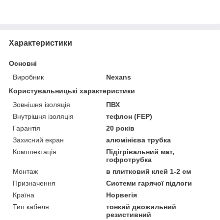
Характеристики
Основні
Виробник
Nexans
Користувальницькі характеристики
Зовнішня ізоляція
ПВХ
Внутрішня ізоляція
тефлон (FEP)
Гарантія
20 років
Захисний екран
алюмінієва трубка
Комплектація
Підігрівальний мат,
гофротрубка
Монтаж
в плитковий клей 1-2 см
Призначення
Системи гарячої підлоги
Країна
Норвегія
Тип кабеля
тонкий двожильний
резистивний