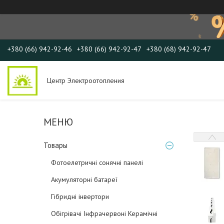
+380 (66) 942-92-46
+380 (66) 942-92-47
+380 (68) 942-92-47
Центр Электроотопления
Товары
Фотоелетричні cонячні панелі
Акумуляторні батареї
Гібридні інвертори
Обігрівачі Інфрачервоні Керамічні