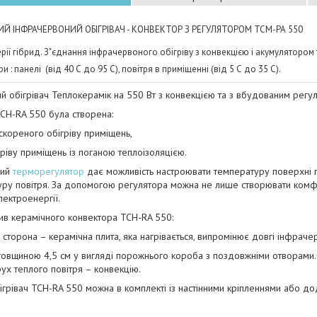
ИЙ ІНФРАЧЕРВОНИЙ ОБІГРІВАЧ - КОНВЕКТОР З РЕГУЛЯТОРОМ ТСМ-РА 550
рії гібрид. З"єднання інфрачервоного обігріву з конвекцією і акумулятором
и : панелі (від 40 С до 95 С), повітря в приміщенні (від 5 С до 35 С).
й обігрівач Теплокерамік на 550 Вт з конвекцією та з вбудованим регу
СН-RA 550 була створена:
скореного обігріву приміщень,
гріву приміщень із поганою теплоізоляцією.
ний
терморегулятор
дає можливість настроювати температуру поверхні п
ру повітря. За допомогою регулятора можна не лише створювати комфо
лектроенергії.
ив керамічного конвектора ТСН-RA 550:
 сторона – керамічна плита, яка нагрівається, випромінює довгі інфрачер
товщиною 4,5 см у вигляді порожнього короба з поздовжніми отворами. 
ух теплого повітря – конвекцію.
ігрівач ТСН-RA 550 можна в комплекті із настінними кріпленнями або д