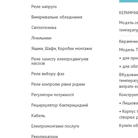
Реле напруги
КЕРАМІЧН
Вимірювальне обладнання
Модель се
Світлотехніка
температур
Лічильники
Керамічни
Ящики, Шафи, Коробки монтажні
Модель Т
• для при
Реле захисту електродвигунів
насосів
• для обі
Реле вибору фаз
Вбудова
температу
Реле контролю рівня рідини
витрати е
Конструкт
Регулятори потужності
• Лицьова
Рециркулятор бактерицидний
• Корпус 
Кабель
створює р
Купити об
Електромонтажні послуги
Рекуператори