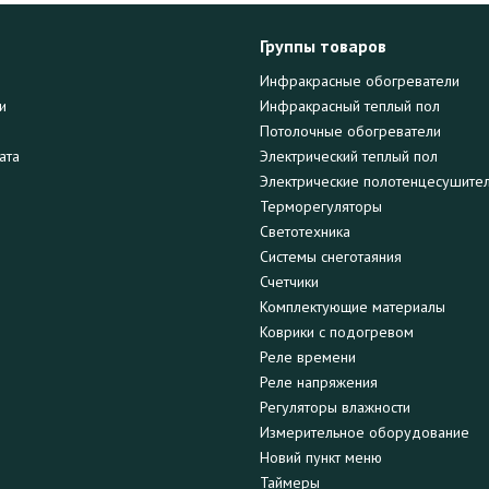
Группы товаров
Инфракрасные обогреватели
и
Инфракрасный теплый пол
Потолочные обогреватели
ата
Электрический теплый пол
Электрические полотенцесушите
Терморегуляторы
Светотехника
Системы снеготаяния
Счетчики
Комплектующие материалы
Коврики с подогревом
Реле времени
Реле напряжения
Регуляторы влажности
Измерительное оборудование
Новий пункт меню
Таймеры