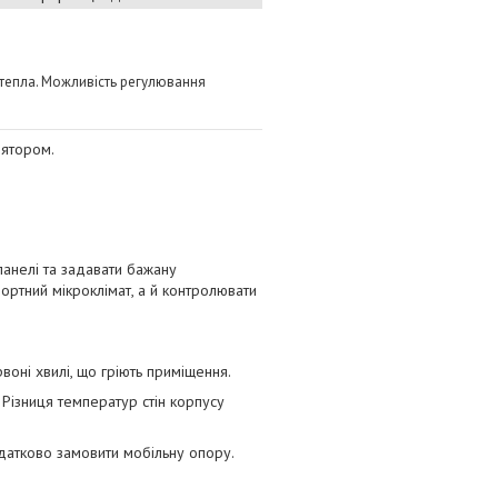
 тепла. Можливість регулювання
лятором.
анелі та задавати бажану
ртний мікроклімат, а й контролювати
воні хвилі, що гріють приміщення.
Різниця температур стін корпусу
одатково замовити мобільну опору.