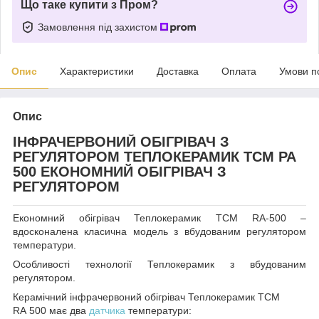
Що таке купити з Пром?
Замовлення під захистом
Опис
Характеристики
Доставка
Оплата
Умови п
Опис
ІНФРАЧЕРВОНИЙ ОБІГРІВАЧ З
РЕГУЛЯТОРОМ ТЕПЛОКЕРАМИК ТСМ РА
500 ЕКОНОМНИЙ ОБІГРІВАЧ З
РЕГУЛЯТОРОМ
Економний обігрівач Теплокерамик ТСМ
RA
-500 –
вдосконалена класична модель з вбудованим регулятором
температури.
Особливості технології Теплокерамик з вбудованим
регулятором.
Керамічний інфрачервоний обігрівач Теплокерамик ТСМ
RA
500 має два
датчика
температури: