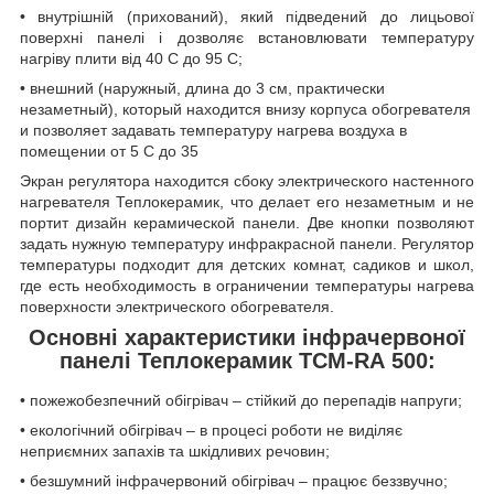
•
внутрішній (прихований), який підведений до лицьової
поверхні панелі і дозволяє встановлювати температуру
нагріву плити від 40 С до 95 С;
•
внешний (наружный, длина до 3 см, практически
незаметный), который находится внизу корпуса обогревателя
и позволяет задавать температуру нагрева воздуха в
помещении от 5 С до 35
Экран регулятора находится сбоку электрического настенного
нагревателя Теплокерамик, что делает его незаметным и не
портит дизайн керамической панели. Две кнопки позволяют
задать нужную температуру инфракрасной панели. Регулятор
температуры подходит для детских комнат, садиков и школ,
где есть необходимость в ограничении температуры нагрева
поверхности электрического обогревателя.
Основні характеристики інфрачервоної
панелі Теплокерамик ТСМ-R
А 500:
•
пожежобезпечний обігрівач – стійкий до перепадів напруги;
•
екологічний обігрівач – в процесі роботи не виділяє
неприємних запахів та шкідливих речовин;
•
безшумний інфрачервоний обігрівач – працює беззвучно;