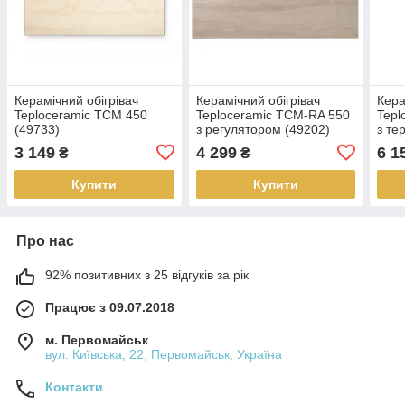
Керамічний обігрівач
Керамічний обігрівач
Кера
Teploceramic ТСМ 450
Teploceramic ТСМ-RA 550
Tepl
(49733)
з регулятором (49202)
з те
– бі
3 149
4 299
6 1
₴
₴
Купити
Купити
Про нас
92% позитивних з 25 відгуків за рік
Працює з 09.07.2018
м. Первомайськ
вул. Київська, 22, Первомайськ, Україна
Контакти