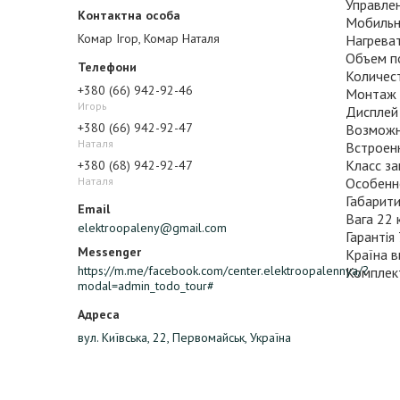
Управле
Мобильн
Комар Ігор, Комар Наталя
Нагреват
Объем п
Количес
+380 (66) 942-92-46
Монтаж 
Игорь
Дисплей
+380 (66) 942-92-47
Возможн
Наталя
Встроен
Класс за
+380 (68) 942-92-47
Наталя
Особенно
Габарит
Вага 22 
elektroopaleny@gmail.com
Гарантія
Країна в
https://m.me/facebook.com/center.elektroopalennya/?
Комплект
modal=admin_todo_tour#
вул. Київська, 22, Первомайськ, Україна