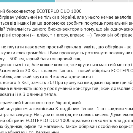
ний биоконвектор ECOTEPLO DUO 1000.
грівач унікальний не тільки в Україні, але у нього немає аналогів 
ється від інших і як це допоможе зробити покупець правильний в
чів? Унікальність даного биоконвектора в тому, що він одночасно
ри різні сторони (← вліво, ↑ ↑ вгору, вправо →). Також він обігрі
не плутати наведемо простий приклад: уявіть, що обігрівач - це 
 купити електромобіль і Вам пропонують розглянути покупку ав
ду – 300 км, гарний багатошаровий лак,
дряпається і тд. Але кожне колесо, яке крутиться має свій мотор і
Разом вийти 20 Квт загалом. Так ось – новий обігрівач ECOTEP
обіль, але який крутить 4 колеса одночасно і
 всього 5 Квт, замість 20! При цьому всі швидкісні параметри зб
ьна відмінність його у продуманий конструктив, який дозволяє 
ювати її в 3 одиниці тепла.
ерамічний биоконвектор в Україні, який
й внутрішнім алюмінієвим Х-подібним Теном - 1 шт
завдяки чому
вітря на секунду. Не сушить повітря, не спалює кисень. Дуже еко
ний обігрівач ECOTEPLO DUO 1000 ідеально підходить для дод
х будинків, офісів та магазинів. Також обігрівач особливо
корист
их кабінетах і тд. Керамічний