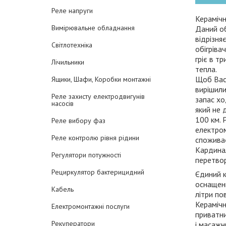
Реле напруги
Кераміч
Вимірювальне обладнання
Даний обі
відрізня
Світлотехніка
обігріва
гріє в т
Лічильники
тепла.
Щоб Вас 
Ящики, Шафи, Коробки монтажні
вирішили
Реле захисту електродвигунів
запас хо
насосів
який не 
100 км. 
Реле вибору фаз
електром
Реле контролю рівня рідини
споживає
Кардинал
Регулятори потужності
перетвор
Рециркулятор бактерицидний
Єдиний к
оснащени
Кабель
літри по
Кераміч
Електромонтажні послуги
приватни
Рекуператори
і масажн