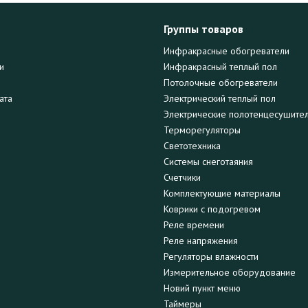
Группы товаров
Инфракрасные обогреватели
и
Инфракрасный теплый пол
Потолочные обогреватели
ата
Электрический теплый пол
Электрические полотенцесушите
Терморегуляторы
Светотехника
Системы снеготаяния
Счетчики
Комплектующие материалы
Коврики с подогревом
Реле времени
Реле напряжения
Регуляторы влажности
Измерительное оборудование
Новий пункт меню
Таймеры