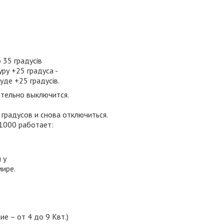
 35 градусів
ру +25 градуса -
уде +25 градусів.
тельно выключится.
градусов и снова отключиться.
1000 работает:
о
 у
мире.
е – от 4 до 9 Квт.)