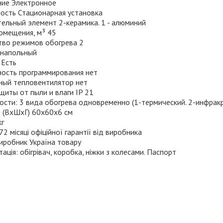
ние Электронное
ость Стационарная установка
ельный элемент 2-керамика. 1 - алюминий
омещения, м³ 45
тво режимов обогрева 2
напольный
 Есть
ость программирования нет
ный тепловентилятор нет
щиты от пыли и влаги IP 21
сти: 3 вида обогрева одновременно (1-термический. 2-инфракр
и (ВхШхГ) 60х60х6 см
кг
 72 місяці офіційної гарантії від виробника
иробник Україна товару
ація: обігрівач, коробка, ніжки з колесами. Паспорт