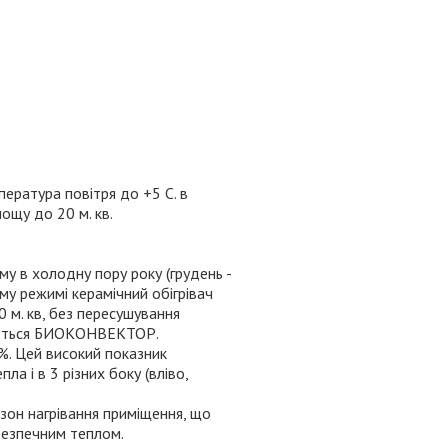
пература повітря до +5 С. в
ощу до 20 м. кв.
у в холодну пору року (грудень -
му режимі керамічний обігрівач
0 м. кв, без пересушування
вається БИОКОНВЕКТОР.
%. Цей високий показник
а і в 3 різних боку (вліво,
зон нагрівання приміщення, що
 безпечним теплом.