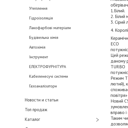
обігріва
Утеплення
1.Білий.
2. Білий
Гідроізоляція
3. Сірий
Лакофарбові матеріали
4. Корол
Будівельна хімія
Кераміч
ECO
Автохімія
потужніс
Цей режи
Інструмент
даному р
TURBO
ЕЛЕКТРОФУРНІТУРА
потужніс
Кабеленесучі системи
Режим TU
лютий), 
Газоаналізатори
споживає
повітря»
Новости и статьи
Новий СУ
зумовлен
Топ продаж
вправо і 
Таким чи
Каталог
дозволяє