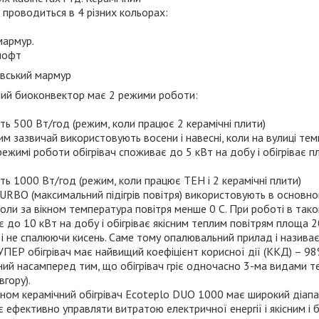
ч проводиться в 4 різних кольорах:
 мармур.
 лофт
івський мармур
ний биоконвектор має 2 режими роботи:
ть 500 Вт/год (режим, коли працює 2 керамічні плити)
м зазвичай використовують восени і навесні, коли на вулиці тем
ежимі роботи обігрівач споживає до 5 кВт на добу і обігріває пл
ть 1000 Вт/год (режим, коли працює ТЕН і 2 керамічні плити)
RBO (максимальний підігрів повітря) використовують в основном
коли за вікном температура повітря менше 0 С. При роботі в тако
 до 10 кВт на добу і обігріває якісним теплим повітрям площа 2
 і не спалюючи кисень. Саме тому опалювальний прилад і нази
ПЕР обігрівач має найвищий коефіцієнт корисної дії (ККД) – 98
ий насамперед тим, що обігрівач гріє одночасно 3-ма видами тепл
вгору).
ном керамічний обігрівач Ecoteplo DUO 1000 має широкий діапа
 ефективно управляти витратою електричної енергії і якісним і