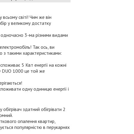
у всьому світі! Чим же він
ибір у великому достатку
ває одночасно 3-ма різними видами
електромобіль! Так ось, ви
то з такими характеристиками:
 споживає 5 Квт енергії на кожні
LO DUO 1000 це той же
ерігаються!
споживати одну одиницю енергії і
 обігрівач здатний обігрівати 2
номний.
аткового
опалення квартир,
ується популярністю в перукарнях