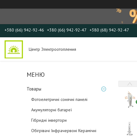
+380 (66) 942-92-46
+380 (66) 942-92-47
+380 (68) 942-92-47
Центр Электроотопления
Товары
Фотоелетричні cонячні панелі
Акумуляторні батареї
Гібридні інвертори
Обігрівачі Інфрачервоні Керамічні