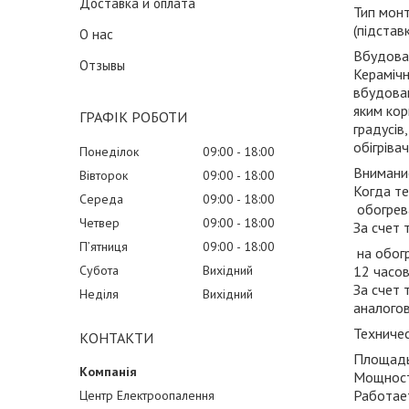
Доставка и оплата
Тип монт
(підстав
О нас
Вбудов
Отзывы
Кераміч
вбудова
яким кор
ГРАФІК РОБОТИ
градусів
обігріва
Понеділок
09:00
18:00
Внимани
Вівторок
09:00
18:00
Когда те
Середа
09:00
18:00
обогрева
Четвер
09:00
18:00
За счет
Пʼятниця
09:00
18:00
на обогр
Субота
Вихідний
12 часов
За счет 
Неділя
Вихідний
аналогов
Техниче
КОНТАКТИ
Площадь 
Мощность
Работает
Центр Електроопалення