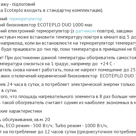
ажу - підлоговий
ка Ecoteрlo входить в стандартну комплектацію).
аний
терморегулятор
ний биоконвектор ECOTEPLO DUO 1000 має
ний електронний терморегулятор (з
датчиком
повітря), завдяки
истувач може встановити температуру повітря в кімнаті від 5 до
, наприклад, коли ви встановлюєте на терморегуляторі температу
ч буде працювати до тих пір, поки температура в приміщенні не б
е! При достижении данной температуры обогреватель самостоя
мпература снизиться на 1 градус, например до +24 С -
тель снова начнет работать, пока не нагреет помещение до 25 
 таких отключений керамический биоконвектор ECOTEPLO DUO 
ев 24 часа в сутки, а потребляет электрической энергии тольк
 в сутки.
того, что площадь нагревательного элемента в 8 раз больше чем
 такой обогреватель считают одним из наиболее экономных в 
ские характеристики
обслуживания, кв.м. 20
, ECO режим - 500 Вт/ч; Turbo режим - 1000 Вт/ч,
 на потребление до 12 часов сутки (среднесуточное потреблени