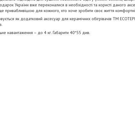
дарок України вже переконалися в необхідності та користі даного аксес
ще привабливішою для кожного, хто хоче зробити своє життя комфортн
вується як додатковий аксесуар для керамічних обігрівачів TM ECOTEP
в.
не навантаження – до 4 кг. Габарити 40*55 див.