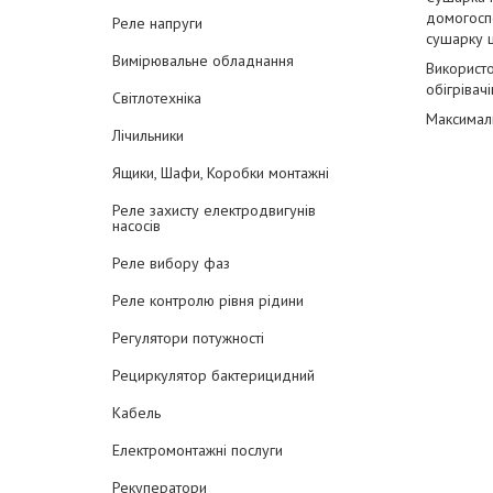
домогоспо
Реле напруги
сушарку 
Вимірювальне обладнання
Використо
обігрівачі
Світлотехніка
Максималь
Лічильники
Ящики, Шафи, Коробки монтажні
Реле захисту електродвигунів
насосів
Реле вибору фаз
Реле контролю рівня рідини
Регулятори потужності
Рециркулятор бактерицидний
Кабель
Електромонтажні послуги
Рекуператори