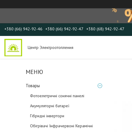
+380 (66) 942-92-46
+380 (66) 942-92-47
+380 (68) 942-92-47
Центр Электроотопления
Товары
Фотоелетричні cонячні панелі
Акумуляторні батареї
Гібридні інвертори
Обігрівачі Інфрачервоні Керамічні