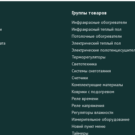
Группы товаров
Инфракрасные обогреватели
и
Инфракрасный теплый пол
Потолочные обогреватели
ата
Электрический теплый пол
Электрические полотенцесушите
Терморегуляторы
Светотехника
Системы снеготаяния
Счетчики
Комплектующие материалы
Коврики с подогревом
Реле времени
Реле напряжения
Регуляторы влажности
Измерительное оборудование
Новий пункт меню
Таймеры