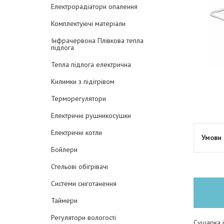
Електрорадіатори опалення
Комплектуючі матеріали
Інфрачервона Плівкова тепла
підлога
Тепла підлога електрична
Килимки з підігрівом
Терморегулятори
Електричні рушникосушки
Електричні котли
Бойлери
Стельові обігрівачі
Системи сніготанення
Таймери
Регулятори вологості
Сушарка і