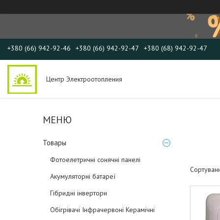
+380 (66) 942-92-46
+380 (66) 942-92-47
+380 (68) 942-92-47
Центр Электроотопления
Товары
Фотоелетричні cонячні панелі
Акумуляторні батареї
Гібридні інвертори
Обігрівачі Інфрачервоні Керамічні