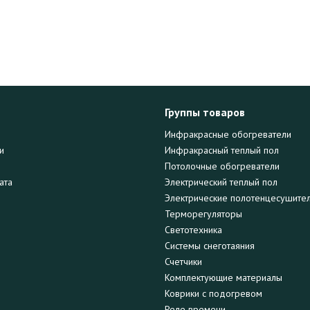
Группы товаров
Инфракрасные обогреватели
и
Инфракрасный теплый пол
Потолочные обогреватели
ата
Электрический теплый пол
Электрические полотенцесушите
Терморегуляторы
Светотехника
Системы снеготаяния
Счетчики
Комплектующие материалы
Коврики с подогревом
Реле времени