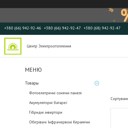
+380 (66) 942-92-46
+380 (66) 942-92-47
+380 (68) 942-92-47
Центр Электроотопления
Товары
Фотоелетричні cонячні панелі
Акумуляторні батареї
Гібридні інвертори
Обігрівачі Інфрачервоні Керамічні