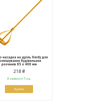
р-насадка на дріль Hardy для
озмішування будівельних
розчинів 85 х 400 мм
218 ₴
В наявності 3 од.
Купити