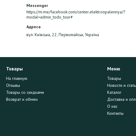
https://m.me/facebook.com/center.elektroopalennya/?
modal=admin_todo_tour#
вул. Київська, 22, Первомайськ, Україна
Товары
Меню
На главную
Товары
Отзывы
Новости и стать
Товары со скидками
Каталог
Возврат и обмен
Доставка и опл
О нас
Контакты