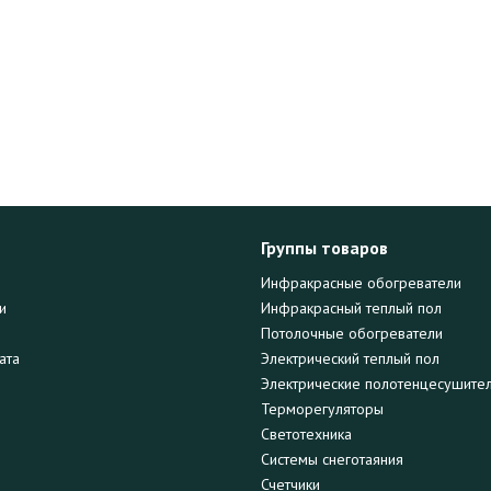
Группы товаров
Инфракрасные обогреватели
и
Инфракрасный теплый пол
Потолочные обогреватели
ата
Электрический теплый пол
Электрические полотенцесушите
Терморегуляторы
Светотехника
Системы снеготаяния
Счетчики