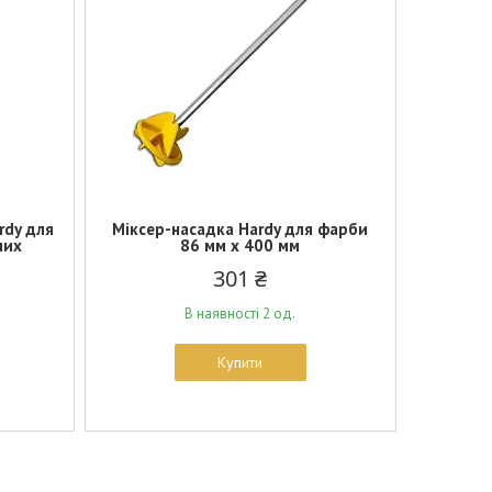
rdy для
Міксер-насадка Hardy для фарби
них
86 мм х 400 мм
м
301 ₴
В наявності 2 од.
Купити