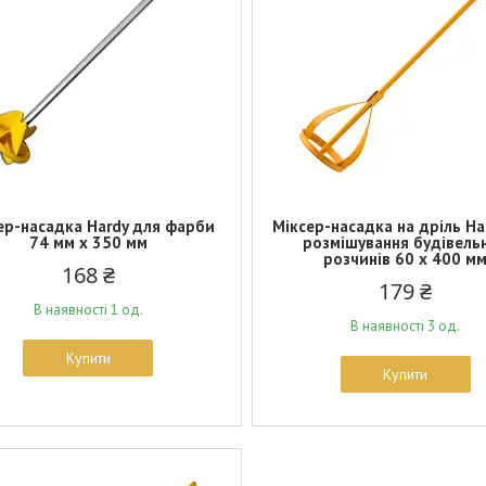
ер-насадка Hardy для фарби
Міксер-насадка на дріль Ha
74 мм х 350 мм
розмішування будівель
розчинів 60 х 400 м
168 ₴
179 ₴
В наявності 1 од.
В наявності 3 од.
Купити
Купити